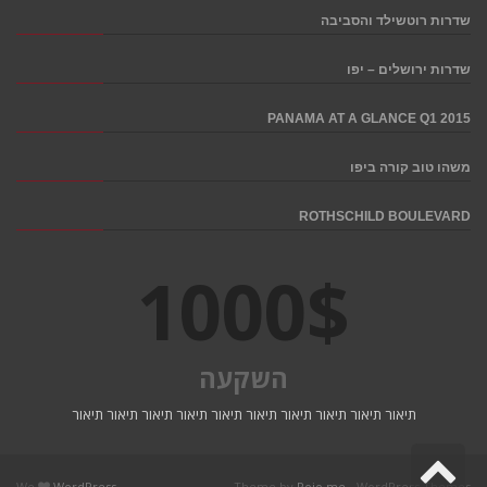
שדרות רוטשילד והסביבה
שדרות ירושלים – יפו
PANAMA AT A GLANCE Q1 2015
משהו טוב קורה ביפו
ROTHSCHILD BOULEVARD
1000
$
השקעה
תיאור תיאור תיאור תיאור תיאור תיאור תיאור תיאור תיאור תיאור
גלילה
We
WordPress
Theme by
Pojo.me
- WordPress Themes