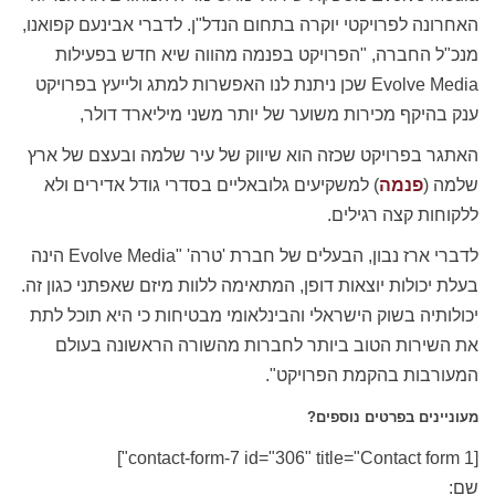
האחרונה לפרויקטי יוקרה בתחום הנדל"ן. לדברי אבינעם קפואנו,
מנכ"ל החברה, "הפרויקט בפנמה מהווה שיא חדש בפעילות
Evolve Media שכן ניתנת לנו האפשרות למתג ולייעץ בפרויקט
ענק בהיקף מכירות משוער של יותר משני מיליארד דולר,
האתגר בפרויקט שכזה הוא שיווק של עיר שלמה ובעצם של ארץ
שלמה (
פנמה
) למשקיעים גלובאליים בסדרי גודל אדירים ולא
ללקוחות קצה רגילים.
לדברי ארז נבון, הבעלים של חברת 'טרה' "Evolve Media הינה
בעלת יכולות יוצאות דופן, המתאימה ללוות מיזם שאפתני כגון זה.
יכולותיה בשוק הישראלי והבינלאומי מבטיחות כי היא תוכל לתת
את השירות הטוב ביותר לחברות מהשורה הראשונה בעולם
המעורבות בהקמת הפרויקט".
מעוניינים בפרטים נוספים?
[contact-form-7 id="306" title="Contact form 1"]
שם: