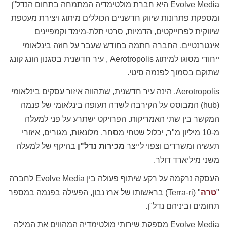
Evolve Media היא חברת מולטימדיה המתמחה בתחום הנדל"ן
ומספקת פתרונות שיווק חדשניים הכוללים מיתוג ויצירת מעטפת
שיווקית לפרוייקטים, הדמיות, סרטי תלת-מימד וקמפיינים
אינטרנטיים. החברה חתמה בחודש שעבר על חוזה בינלאומי
ייחודי מסוגו למיתוג Aerotropolis , עיר חדשנית בסגנון הונג קונג
שתוקם בסמוך לפנמה סיטי.
Aerotropolis, הינה עיר חדשנית, שתהווה איזור עסקים בינלאומי
(hub) המבוסס על הקירבה לשדה תעופה בינלאומי של פנמה
המקשר בין שתי האמריקות. הפרויקט ישתרע על פני למעלה
מ-10 מיליון מ"ר, יכלול שטחי מסחר, מלונאות, מגורים, איזורי
תעשיה ומשרדים וצפוי לייצר
מכירות נדל"ן
בהיקף של למעלה
משני מיליארד דולר.
העסקה נרקמה על רקע שיתוף פעולה בין Evolve Media לחברה
"
טרה
" (Terra-ri) בראשותו של ארז נבון, הפעילה בפנמה במספר
תחומים וביניהם נדל"ן.
Evolve Media מספקת שירותי מולטימדיה המהווים את המילה