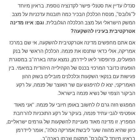
סנדלו עדיין את סטנלי פישר לקדנציה נוספת. בראיון מיוחד
ל"גלובס", מנסח הכלכלן הבכיר כמה תובנות עדכניות על מצב
המשק הישראלי ועל מצב הכלכלה הגלובלית.
וגם: איזו מדינה
אטרקטיבית בעיניו להשקעה
?
אם אתם מחפשים מדינה אטרקטיבית להשקעה, אי שם במרכז
אמריקה, אולי כדאי שתנסו את פנמה. הכלכלן הראשי של בנק
הפועלים, פרופסור ליאו ליידרמן, נמצא עתה בארה"ב במסגרת
הופעתו כדובר המרכזי בכנס של הקהילייה היהודית במיאמי. בין
פגישות עם בנקאי השקעות וכלכלנים מובילים בשוק ההון
האמריקני, יצא לו להיפגש עם שר האוצר של פנמה, על רקע
הביקור הצפוי של נשיא פנמה בישראל.
המפגש הזה גרם לו לחשוב באופן חיובי על פנמה. "אני מאוד
אופטימי לגבי עתיד פנמה, בעיקר על רקע התוכניות להרחבת
המפרץ. זו מדינה מאוד מעניינת להשקעות של גורמים ישראליים,
כיוון שהיא מהווה שער ליבשת אמריקה כולה", אומר ליידרמן
בראיון מיוחד ל"גלובס" ממקום שבתו בארה"ב.