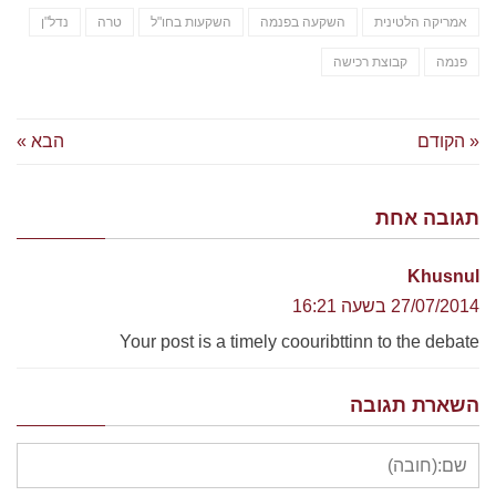
אמריקה הלטינית
השקעה בפנמה
השקעות בחו"ל
טרה
נדל"ן
פנמה
קבוצת רכישה
« הקודם
הבא »
תגובה אחת
Khusnul
27/07/2014 בשעה 16:21
Your post is a timely coouribttinn to the debate
השארת תגובה