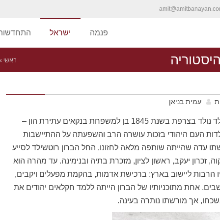
amit@amitbanayan.c
פנמה
ישראל
התחדשות 
יסטוריה
ראשי
»
ת
עמית בניאן
הברון בנימין אדמונד ג'יימס דה רוטשילד נולד בצרפת בשנת 1845 בן למשפחת בנקאים עתירת הון –
ות העם היהודי בזכות עושרה הרב והשפעתה על ההתיישבות
נת 1883, יחד עם אשתו עדה שהייתה שותפה מלאה לחזונו, החל הברון רוטשילד לסייע
כרון יעקב, ראשון לציון, מזכרת בתיה ובנימינה. עד מהרה הוא
תיו הרבות ליישוב בארץ: ברכישת אדמות, בהקמת מפעלים ויקבים,
בים. אחת מתוכניותיו של הברון הייתה ללמד חקלאים יהודים את
שכחו, אך מורשתו נותרה בעינה.