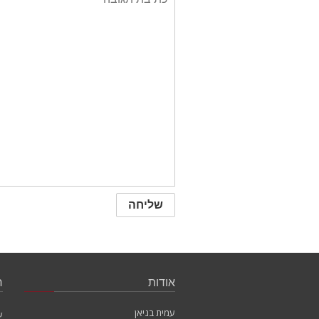
אודות
ח
עמית בניאן
ש