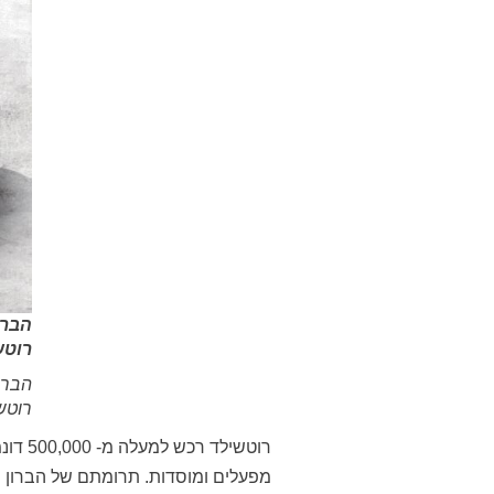
הברו
רוטש
הברון
רוטש
רוטשי
מפעלים ומוסדות. תרומתם של הברון ר