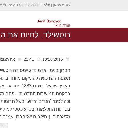
עמית בניאן
|
טלפון:
052-558-8888 |
אימייל:
om
רוטשילד. לחיות את הה
19/10/2015
21:41
אין תגובו
משפחה שרכשה לה מקום מיוחד בתולד
בארץ ישראל. בש
בהקמת המושבות החדשות – פתח תקוה, ז
זכה לכינוי "הנדיב הידוע" בשל תרומו
בפיתוח החקלאות ובסיוע כספי למתייש
מלאכת היין. היקבים של הברון אמנם נ