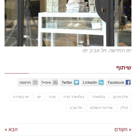
יפו החדשה. תל אביב יפו
שיתוף
Facebook
LinkedIn
Twitter
אימייל
הדפסה
אילן פיבקו
בולווארד
בולווארד טרה
טרה
יפו
יפו בשדרה
נדל"ן
שדרות ירושלים
תל אביב
« הקודם
הבא »