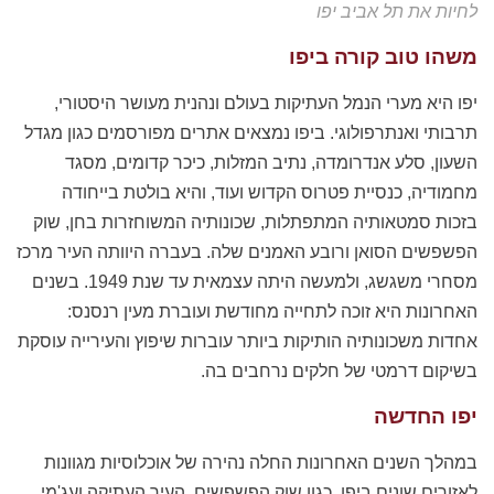
לחיות את תל אביב יפו
משהו טוב קורה ביפו
יפו היא מערי הנמל העתיקות בעולם ונהנית מעושר היסטורי,
תרבותי ואנתרפולוגי. ביפו נמצאים אתרים מפורסמים כגון מגדל
השעון, סלע אנדרומדה, נתיב המזלות, כיכר קדומים, מסגד
מחמודיה, כנסיית פטרוס הקדוש ועוד, והיא בולטת בייחודה
בזכות סמטאותיה המתפתלות, שכונותיה המשוחזרות בחן, שוק
הפשפשים הסואן ורובע האמנים שלה. בעברה היוותה העיר מרכז
מסחרי משגשג, ולמעשה היתה עצמאית עד שנת 1949. בשנים
האחרונות היא זוכה לתחייה מחודשת ועוברת מעין רנסנס:
אחדות משכונותיה הותיקות ביותר עוברות שיפוץ והעירייה עוסקת
בשיקום דרמטי של חלקים נרחבים בה.
יפו החדשה
במהלך השנים האחרונות החלה נהירה של אוכלוסיות מגוונות
לאזורים שונים ביפו, כגון שוק הפשפשים, העיר העתיקה ועג'מי.