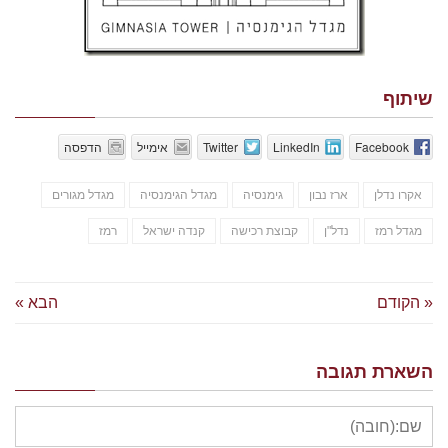
שיתוף
Facebook
LinkedIn
Twitter
אימייל
הדפסה
אקרו נדלן
ארז נבון
גימנסיה
מגדל הגימנסיה
מגדל מגורים
מגדל רמז
נדל"ן
קבוצת רכישה
קנדה ישראל
רמז
« הקודם
הבא »
השארת תגובה