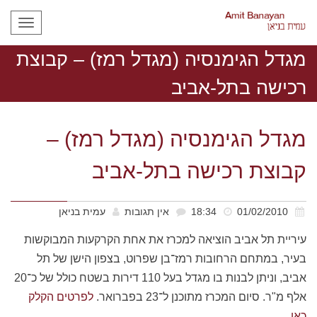
תפריט
מגדל הגימנסיה (מגדל רמז) – קבוצת
רכישה בתל-אביב
מגדל הגימנסיה (מגדל רמז) –
קבוצת רכישה בתל-אביב
01/02/2010
18:34
אין תגובות
עמית בניאן
עיריית תל אביב הוציאה למכרז את אחת הקרקעות המבוקשות
בעיר, במתחם הרחובות
רמז־בן
שפרוט, בצפון הישן של תל
אביב, וניתן לבנות בו מגדל בעל 110 דירות בשטח כולל של
כ־
20
אלף מ"ר. סיום המכרז מתוכנן
ל־
23 בפברואר.
לפרטים הקלק
כאן