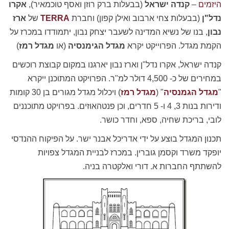
היזמים
–
קנדה ישראל
(בבעלות ברק רוזן ואסף טוכמאיר),
אקרו
נדל"ן
(בבעלות צחי ארבוב ואילן קפון) וחברת
TERRA
של
ארז
נבון
, בנו של נשיא המדינה לשעבר יצחק נבון, יתמודדו במכרז על
הקמת מגדל. הפרוייקט יקרא
מגדל הגימנסיה
(או
מגדל רמז
)
קנדה ישראל, אקרו נדל"ן וארז נבון יארגנו במקום קבוצת רוכשים
במחירים של כ- 4,500 דולר למ"ר. הפרויקט המתוכנן ייקרא
"
מגדל הגמנסיה
" (
מגדל רמז
) ויכלול מגדל מגורים בן 30 קומות
ודירות בנות 3, 4 ו- 5 חדרים, וכן פנטהאוזים. בפרויקט מתוכננים
לובי, בריכת שחיה, ספא, וחדר כושר.
תכנון המגדל בוצע על ידי אדריכל אבנר ישר. על הפיקוח ההנדסי
יופקד משרד וקסמן גוברין. במכרז לבניית המגדל צפויות
להשתתף החברות א. דורי ואלקטרה בניה.