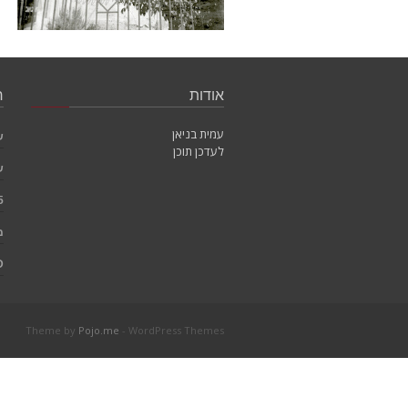
אודות
ח
עמית בניאן
ש
לעדכן תוכן
ש
5
מ
D
Theme by
Pojo.me
- WordPress Themes